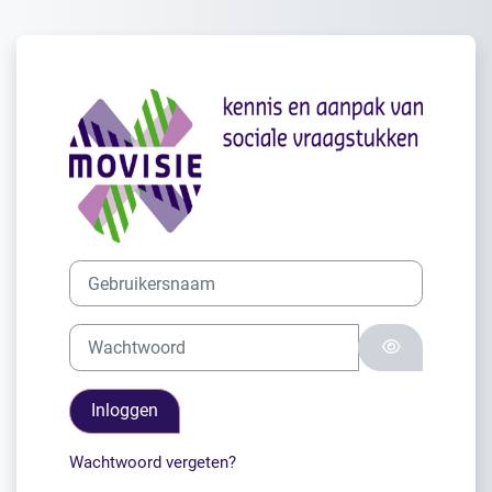
Ga naar hoofdinhoud
Login op Welko
Gebruikersnaam
Wachtwoord
Inloggen
Wachtwoord vergeten?