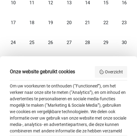
Geen evenementen, maandag 10 augustus
Geen evenementen, dinsdag 11 augustus
Geen evenementen, woensdag 12 augustus
Geen evenementen, donderdag 13 a
Geen evenementen, vrijdag
Geen evenementen
Geen ev
10
11
12
13
14
15
16
Geen evenementen, maandag 17 augustus
Geen evenementen, dinsdag 18 augustus
Geen evenementen, woensdag 19 augustus
Geen evenementen, donderdag 20 a
Geen evenementen, vrijdag
Geen evenementen
Geen ev
17
18
19
20
21
22
23
Geen evenementen, maandag 24 augustus
Geen evenementen, dinsdag 25 augustus
Geen evenementen, woensdag 26 augustus
Geen evenementen, donderdag 27 a
Geen evenementen, vrijdag
Geen evenementen
Geen ev
24
25
26
27
28
29
30
Geen evenementen, maandag 31 augustus
31
Onze website gebruikt cookies
Overzicht
Om uw voorkeuren te onthouden (“Functioneel”), om het
verkeer naar onze site te meten (“Analytics”), en om inhoud en
advertenties te personaliseren en sociale media-functies
mogelijk te maken (“Marketing & Sociale Media”), gebruiken
we cookies en vergelijkbare technologieën. We delen ook
Algemene voorwaarden
informatie over uw gebruik van onze website met onze sociale
Colofon
media-, analytics- en advertentiepartners, die deze kunnen
Disclaimer
combineren met andere informatie die ze hebben verzameld
Privacy