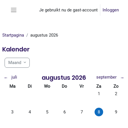
Ga naar hoofdinhoud
Je gebruikt nu de gast-account
Inloggen
Zijpaneel
Startpagina
augustus 2026
Kalender
Maand
augustus 2026
←
juli
september
→
Maandag
Dinsdag
Woensdag
Donderdag
Vrijdag
Zaterdag
Zondag
Ma
Di
Wo
Do
Vr
Za
Zo
Geen evenementen
Geen ev
1
2
Geen evenementen, maandag 3 augustus
Geen evenementen, dinsdag 4 augustus
Geen evenementen, woensdag 5 augustus
Geen evenementen, donderdag 6 au
Geen evenementen, vrijdag
Geen evenementen
Geen ev
3
4
5
6
7
8
9