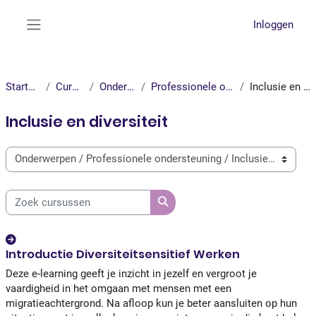
Ga naar hoofdinhoud
Inloggen
Zijpaneel
Startpagina
Cursussen
Onderwerpen
Professionele ondersteuning
Inclusie en diversiteit
Inclusie en diversiteit
Cursuscategorieën
Zoek cursussen
Zoek cursussen
Introductie Diversiteitsensitief Werken
Deze e-learning geeft je inzicht in jezelf en vergroot je
vaardigheid in het omgaan met mensen met een
migratieachtergrond. Na afloop kun je beter aansluiten op hun