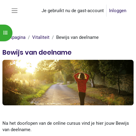
Ga naar hoofdinhoud
Je gebruikt nu de gast-account
Inloggen
Zijpaneel
Open cursusindex
Startpagina
Vitaliteit
Bewijs van deelname
Bewijs van deelname
Sectieoverzicht
Na het doorlopen van de online cursus vind je hier jouw Bewijs
van deelname.